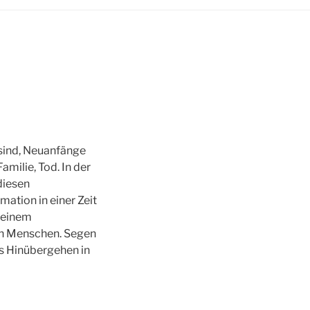
sind, Neuanfänge
milie, Tod. In der
 diesen
mation in einer Zeit
 einem
en Menschen. Segen
es Hinübergehen in