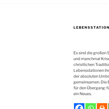
LEBENSSTATIO
Es sind die großen
und manchmal Krisen
christlichen Traditi
Lebensstationen ihr
der absoluten Umbr
gemeinsamen. Die B
für den Übergang: f
ein Neues.