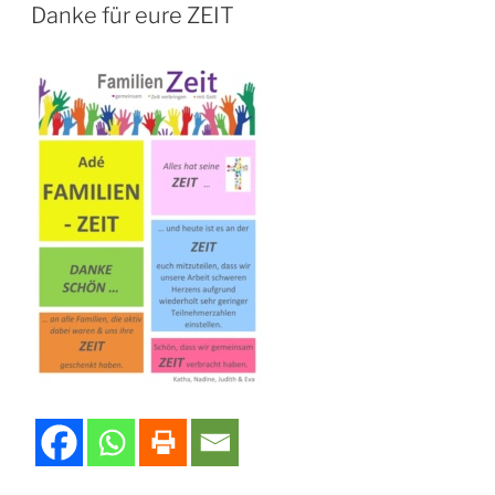
AM
Danke für eure ZEIT