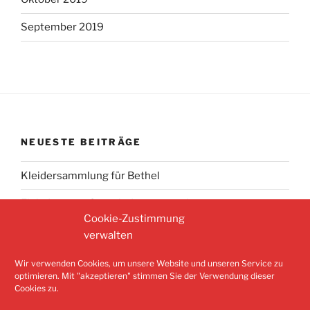
September 2019
NEUESTE BEITRÄGE
Kleidersammlung für Bethel
Einladung zur Gemeindeversammlung
Cookie-Zustimmung
verwalten
Suchen
Wir verwenden Cookies, um unsere Website und unseren Service zu
Suche
optimieren. Mit "akzeptieren" stimmen Sie der Verwendung dieser
nach:
Cookies zu.