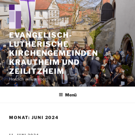
Zum
Inhalt
springen
EVANGELISCH-
LUTHERISCHE
KIRCHENGEMEINDEN
KRAUTHEIM UND
ZEILITZHEIM
Herzlich willkommen!
Menü
MONAT:
JUNI 2024
VERÖFFENTLICHT