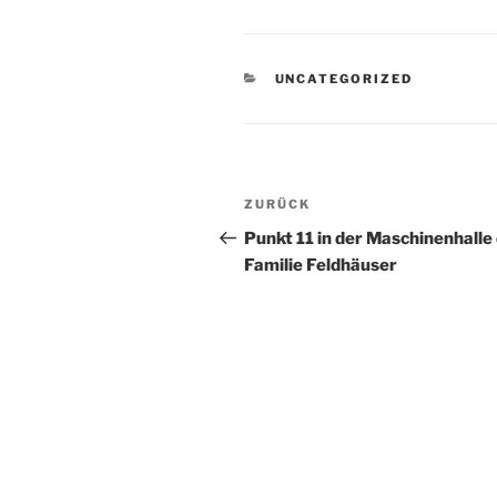
KATEGORIEN
UNCATEGORIZED
Beitragsnavigation
Vorheriger
ZURÜCK
Beitrag
Punkt 11 in der Maschinenhalle
Familie Feldhäuser