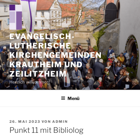
Zum
Inhalt
springen
EVANGELISCH-
LUTHERISCHE
KIRCHENGEMEINDEN
KRAUTHEIM UND
ZEILITZHEIM
Herzlich willkommen!
Menü
VERÖFFENTLICHT
26. MAI 2023
VON
ADMIN
AM
Punkt 11 mit Bibliolog