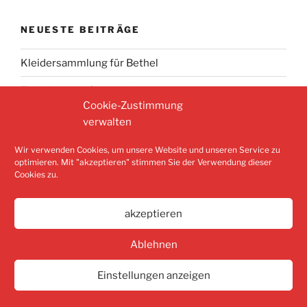
NEUESTE BEITRÄGE
Kleidersammlung für Bethel
Einladung zur Gemeindeversammlung
Cookie-Zustimmung
verwalten
Suchen
Wir verwenden Cookies, um unsere Website und unseren Service zu
Suche
optimieren. Mit "akzeptieren" stimmen Sie der Verwendung dieser
nach:
Cookies zu.
akzeptieren
Aktuelles
Aktuelles
Start
Ablehnen
Einstellungen anzeigen
Datenschutzerklärung
Stolz präsentiert von WordPress