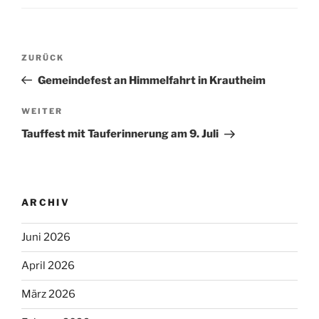
Beitragsnavigation
Vorheriger
ZURÜCK
Beitrag
Gemeindefest an Himmelfahrt in Krautheim
Nächster
WEITER
Beitrag
Tauffest mit Tauferinnerung am 9. Juli
ARCHIV
Juni 2026
April 2026
März 2026