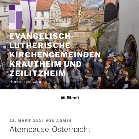
Zum
Inhalt
springen
EVANGELISCH-
LUTHERISCHE
KIRCHENGEMEINDEN
KRAUTHEIM UND
ZEILITZHEIM
Herzlich willkommen!
Menü
VERÖFFENTLICHT
23. MÄRZ 2024
VON
ADMIN
AM
Atempause-Osternacht